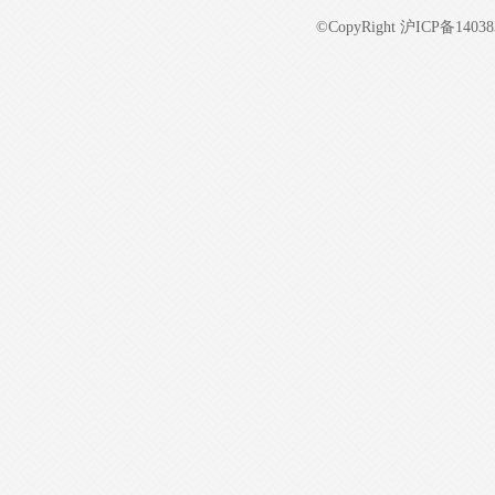
©CopyRight 沪ICP备14038