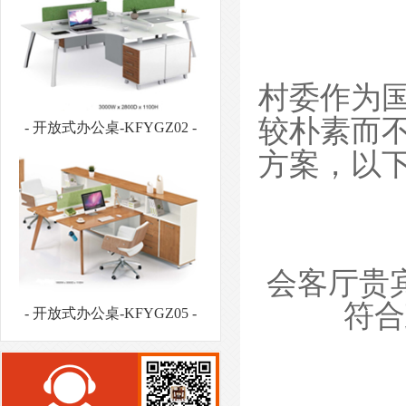
村委作为
较朴素而
方案，以
- 开放式办公桌-KFYGZ05 -
会客厅
贵
符合
- 板式文件柜-BSWJG07 -