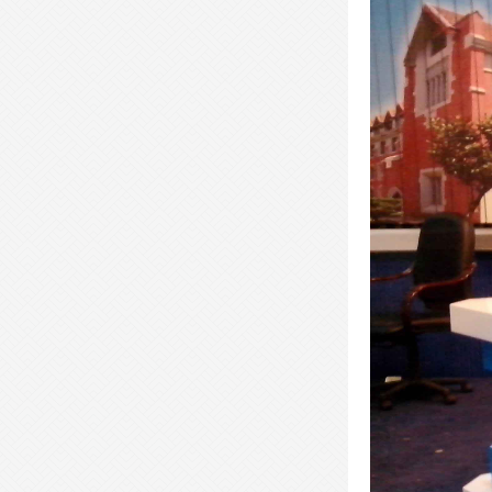
- 板式文件柜-BSWJG07 -
- 屏风办公桌-PFBGZ02 -