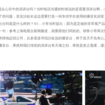
观众心目中的演讲台吗？当时电话沟通的时候说的是需要演讲台啊，
了些问题，其实沙处长这边需要打造一间专供学生使用的播音实训室
台台到底是什么样的？
SO
，小哥当时提出：因为是定做的非常规产品
一句：参考上海电视台新闻频道，就要跟他们同款的。销售小哥再次
停蹄地赶回公司，从多渠道寻找沙处说的播音台，终于皇天不负有心
播音台，果然和我们传统的演讲台有天壤之别，果然是差之毫厘，缪