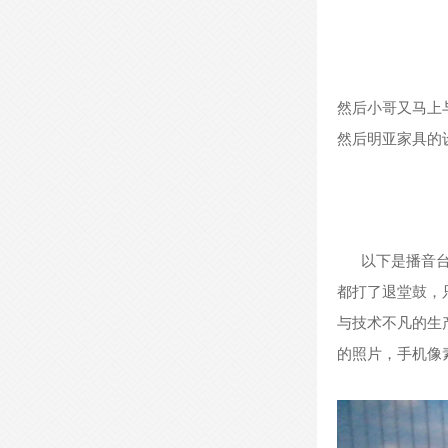
然后小哥又马上
- 开放式办公桌-KFYGZ02 -
然后
明亚家具
的
以下是播音
都打了退堂鼓，
与技术不凡的生
- 开放式办公桌-KFYGZ05 -
的照片，手机像