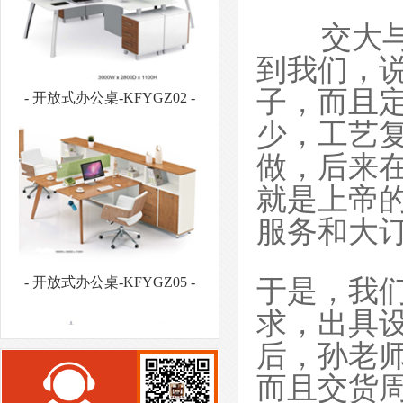
交大与我
到我们，
子，而且
少，工艺
- 开放式办公桌-KFYGZ05 -
做，后来
就是上帝
服务和大
于是，我
- 板式文件柜-BSWJG07 -
求，出具
后，孙老
而且交货