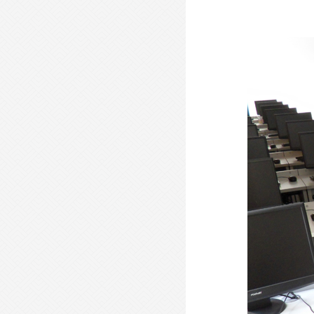
- 屏风办公桌-PFBGZ20 -
- 板式文件柜-BSWJG01 -