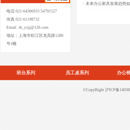
未来办公家具发展趋势
电话:021-64306933 54791527
- 板式文件柜-BSWJG07 -
传真:021-61198732
Email:
sh_yxjj@126.com
地址：上海市松江区龙高路1280
号1幢
班台系列
员工桌系列
办公
- 屏风办公桌-PFBGZ02 -
©CopyRight 沪ICP备